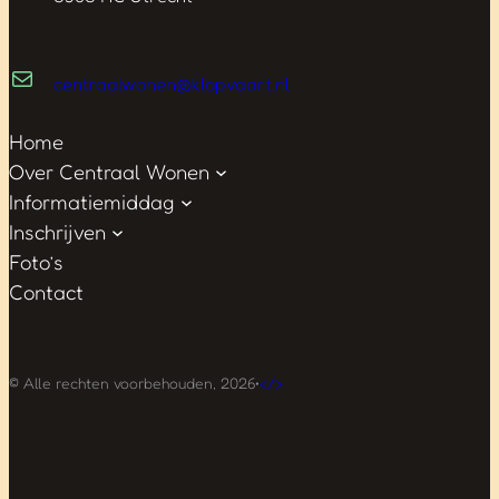
centraalwonen@klopvaart.nl
Home
Over Centraal Wonen
Informatiemiddag
Inschrijven
Foto’s
Contact
•
© Alle rechten voorbehouden, 2026
</>