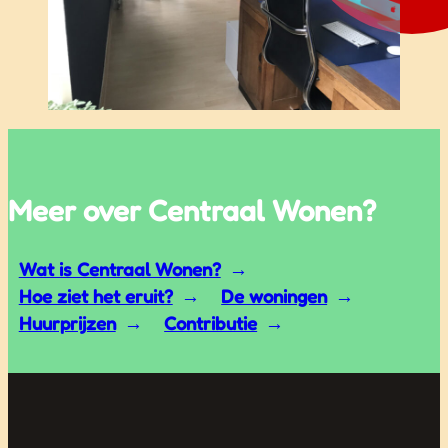
Meer over Centraal Wonen?
Wat is Centraal Wonen?
Hoe ziet het eruit?
De woningen
Huurprijzen
Contributie